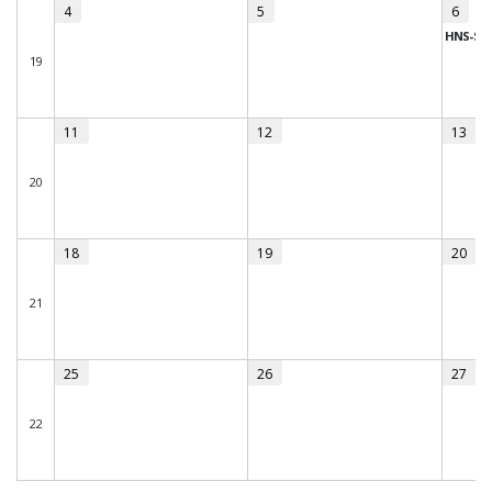
4
5
6
HNS-Sp
19
11
12
13
20
18
19
20
21
25
26
27
22